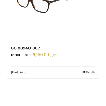
GG 0094O 007
6,150.00
ден
Original
Current
12,300.00
ден
price
price
was:
is:
12,300.00 ден.
6,150.00 ден.
Add to cart
Details