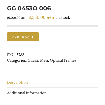
Детски
GG 0453O 006
8,350.00
ден
Original
Current
In stock
16,700.00
ден
price
price
was:
is:
16,700.00 ден.
8,350.00 ден.
ADD TO CART
SKU:
5783
Categories:
Gucci
,
Men
,
Optical Frames
Description
Additional information