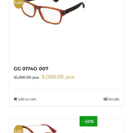
Sale!
GG 0174O 007
8,000.00
ден
Original
Current
16,000.00
ден
price
price
was:
is:
16,000.00 ден.
8,000.00 ден.
Add to cart
Details
-50%
Sale!