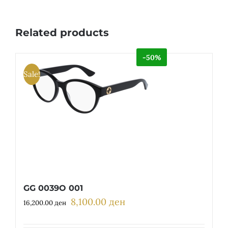
Related products
-50%
Sale!
GG 0039O 001
8,100.00
ден
Original
Current
16,200.00
ден
price
price
was:
is: