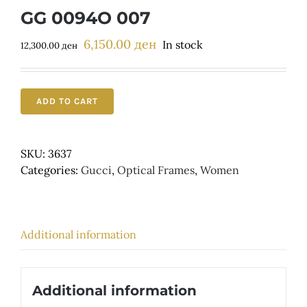
Детски
GG 0094O 007
6,150.00
ден
Original
Current
In stock
12,300.00
ден
price
price
was:
is:
12,300.00 ден.
6,150.00 ден.
ADD TO CART
SKU:
3637
Categories:
Gucci
,
Optical Frames
,
Women
Additional information
Additional information