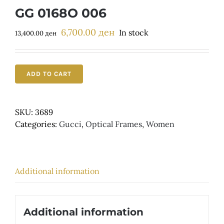
Детски
GG 0168O 006
6,700.00
ден
Original
Current
In stock
13,400.00
ден
price
price
was:
is:
13,400.00 ден.
6,700.00 ден.
ADD TO CART
SKU:
3689
Categories:
Gucci
,
Optical Frames
,
Women
Additional information
Additional information