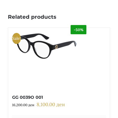
Related products
-50%
Sale!
GG 0039O 001
8,100.00
ден
Original
Current
16,200.00
ден
price
price
was:
is: