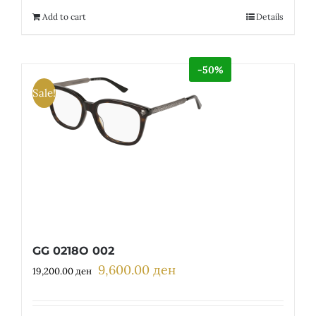
16,200.00 ден.
8,100.00 ден.
Add to cart
Details
-50%
Sale!
GG 0218O 002
9,600.00
ден
Original
Current
19,200.00
ден
price
price
was:
is: