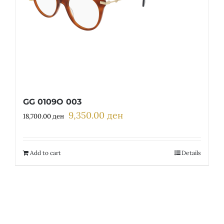
GG 0109O 003
9,350.00
ден
Original
Current
18,700.00
ден
price
price
was:
is:
18,700.00 ден.
9,350.00 ден.
Add to cart
Details