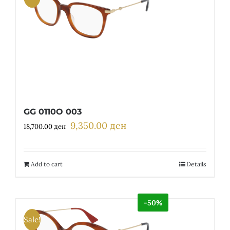
GG 0110O 003
9,350.00
ден
Original
Current
18,700.00
ден
price
price
was:
is:
18,700.00 ден.
9,350.00 ден.
Add to cart
Details
-50%
Sale!