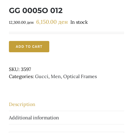
Детски
GG 0005O 012
6,150.00
ден
Original
Current
In stock
12,300.00
ден
price
price
was:
is:
12,300.00 ден.
6,150.00 ден.
ADD TO CART
SKU:
3597
Categories:
Gucci
,
Men
,
Optical Frames
Description
Additional information