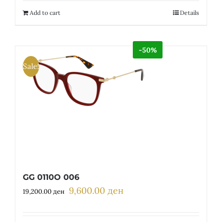
12,300.00 ден.
6,150.00 ден.
Add to cart
Details
-50%
Sale!
GG 0110O 006
9,600.00
ден
Original
Current
19,200.00
ден
price
price
was:
is: