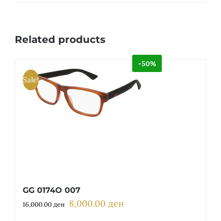
Related products
-50%
Sale!
GG 0174O 007
8,000.00
ден
Original
Current
16,000.00
ден
price
price