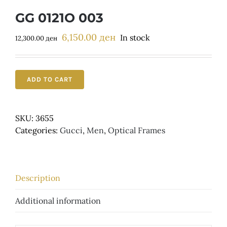
Детски
GG 0121O 003
6,150.00
ден
Original
Current
In stock
12,300.00
ден
price
price
was:
is:
12,300.00 ден.
6,150.00 ден.
ADD TO CART
SKU:
3655
Categories:
Gucci
,
Men
,
Optical Frames
Description
Additional information