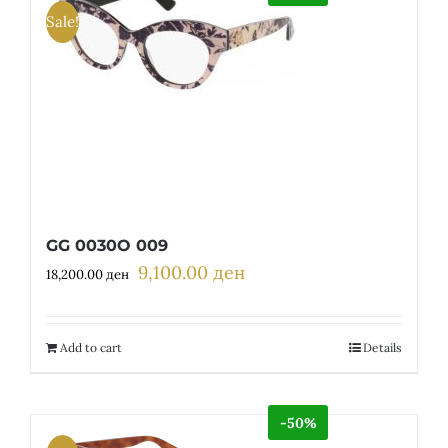
Sale!
GG 0030O 009
9,100.00
ден
Original
Current
18,200.00
ден
price
price
was:
is:
18,200.00 ден.
9,100.00 ден.
Add to cart
Details
-50%