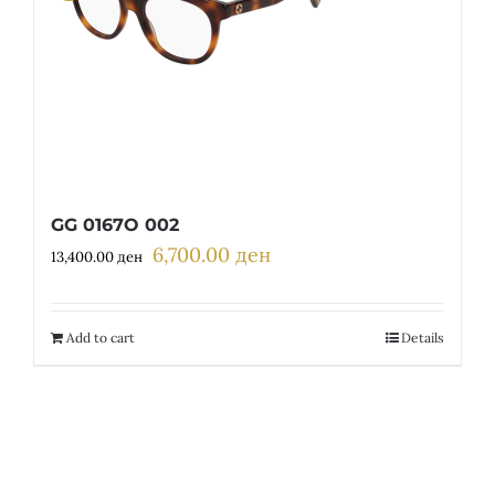
GG 0167O 002
6,700.00
ден
Original
Current
13,400.00
ден
price
price
was:
is:
13,400.00 ден.
6,700.00 ден.
Add to cart
Details