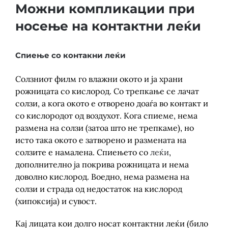
Детски
Можни компликации при
носење на контактни леќи
Спиење со контакни леќи
Солзниот филм го влажни окото и ја храни
рожницата со кислород. Со трепкање се лачат
солзи, а кога окото е отворено доаѓа во контакт и
со кислородот од воздухот. Кога спиеме, нема
размена на солзи (затоа што не трепкаме), но
исто така окото е затворено и размената на
солзите е намалена. Спиењето со
леќи
,
дополнително ја покрива рожницата и нема
доволно кислород. Воедно, нема размена на
солзи и страда од недостаток на кислород
(хипоксија) и сувост.
Кај лицата кои долго носат контактни леќи (било