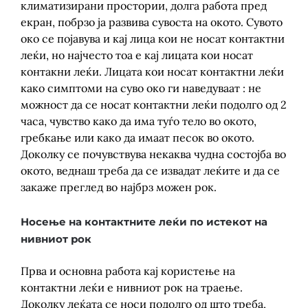
климатизирани простории, долга работа пред
екран, побрзо ја развива сувоста на окото. Сувото
око се појавува и кај лица кои не носат контактни
леќи, но најчесто тоа е кај лицата кои носат
контакни леќи. Лицата кои носат контактни леќи
како симптоми на суво око ги наведуваат : не
можност да се носат контактни леќи подолго од 2
часа, чувство како да има туѓо тело во окото,
гребкање или како да имаат песок во окото.
Доколку се почувствува некаква чудна состојба во
окото, веднаш треба да се извадат леќите и да се
закаже преглед во најбрз можен рок.
Носење на контактните леќи по истекот на
нивниот рок
Прва и основна работа кај користење на
контактни леќи е нивниот рок на траење.
Доколку леќата се носи подолго од што треба,