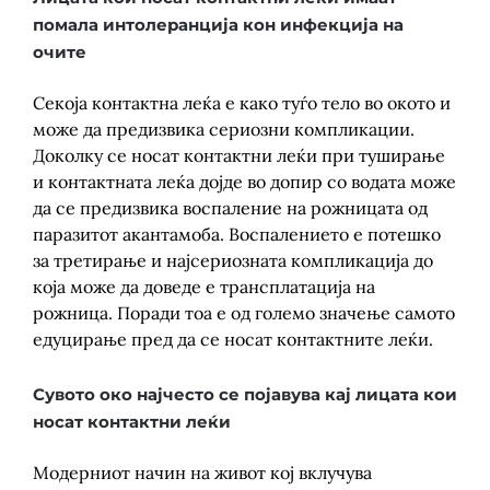
помала интолеранција кон инфекција на
очите
Секоја контактна леќа е како туѓо тело во окото и
може да предизвика сериозни компликации.
Доколку се носат контактни леќи при туширање
и контактната леќа дојде во допир со водата може
да се предизвика воспаление на рожницата од
паразитот акантамоба. Воспалението е потешко
за третирање и најсериозната компликација до
која може да доведе е трансплатација на
рожница. Поради тоа е од големо значење самото
едуцирање пред да се носат контактните леќи.
Сувото око најчесто се појавува кај лицата кои
носат контактни леќи
Модерниот начин на живот кој вклучува