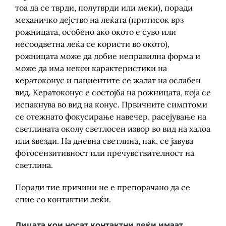
тоа да се тврди, полутврди или меки), поради
механичко дејство на леќата (притисок врз
рожницата, особено ако окото е суво или
несоодветна леќа се користи во окото),
рожницата може да добие неправилна форма и
може да има некои карактеристики на
кератоконус и пациентите се жалат на ослабен
вид. Кератоконус е состојба на рожницата, која се
испакнува во вид на конус. Првичните симптоми
се отежнато фокусирање навечер, расејување на
светлината околу светлосен извор во вид на халоа
или ѕвезди. На дневна светлина, пак, се јавува
фотосензитивност или пречувствителност на
светлина.
Поради тие причини не е препорачано да се
спие со контактни леќи.
Лицата кои носат контактни леќи имаат