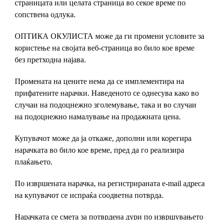
страницата или целата страница во секое време по
сопствена одлука.
ОПТИКА ОКУЛИСТА може да ги промени условите за
користење на својата веб-страница во било кое време
без претходна најава.
Промената на цените нема да се имплементира на
прифатените нарачки. Наведеното се однесува како во
случаи на подоцнежно зголемување, така и во случаи
на подоцнежно намалување на продажната цена.
Купувачот може да ја откаже, дополни или корегира
нарачката во било кое време, пред да го реализира
плаќањето.
По извршената нарачка, на регистрираната е-mail адреса
на купувачот се испраќа соодветна потврда.
Нарачката се смета за потврдена дури по извршувањето