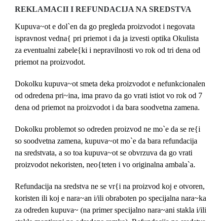
REKLAMACII I REFUNDACIJA NA SREDSTVA
Kupuva~ot e dol`en da go pregleda proizvodot i negovata
ispravnost vedna{ pri priemot i da ja izvesti optika Okulista
za eventualni zabele{ki i nepravilnosti vo rok od tri dena od
priemot na proizvodot.
Dokolku kupuva~ot smeta deka proizvodot e nefunkcionalen
od odredena pri~ina, ima pravo da go vrati istiot vo rok od 7
dena od priemot na proizvodot i da bara soodvetna zamena.
Dokolku problemot so odreden proizvod ne mo`e da se re{i
so soodvetna zamena, kupuva~ot mo`e da bara refundacija
na sredstvata, a so toa kupuva~ot se obvrzuva da go vrati
proizvodot nekoristen, neo{teten i vo originalna ambala`a.
Refundacija na sredstva ne se vr{i na proizvod koj e otvoren,
koristen ili koj e nara~an i/ili obraboten po specijalna nara~ka
za odreden kupuva~ (na primer specijalno nara~ani stakla i/ili