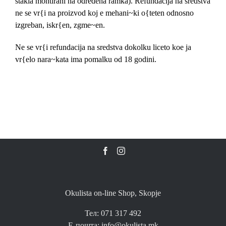
stakla montirani na odredena ramka). Refundacija na sredstva
ne se vr{i na proizvod koj e mehani~ki o{teten odnosno
izgreban, iskr{en, zgme~en.
Ne se vr{i refundacija na sredstva dokolku liceto koe ja
vr{elo nara~kata ima pomalku od 18 godini.
Okulista on-line Shop, Skopje
Тел: 071 317 492
Е-пошта: info@okulista.mk