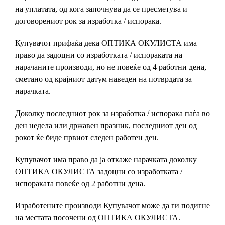
на уплатата, од кога започнува да се пресметува и
договорениот рок за изработка / испорака.
Купувачот прифаќа дека ОПТИКА ОКУЛИСТА има
право да задоцни со изработката / испораката на
нарачаните производи, но не повеќе од 4 работни дена,
сметано од крајниот датум наведен на потврдата за
нарачката.
Доколку последниот рок за изработка / испорака паѓа во
ден недела или државен празник, последниот ден од
рокот ќе биде првиот следен работен ден.
Купувачот има право да ја откаже нарачката доколку
ОПТИКА ОКУЛИСТА задоцни со изработката /
испораката повеќе од 2 работни дена.
Изработените производи Купувачот може да ги подигне
на местата посочени од ОПТИКА ОКУЛИСТА.