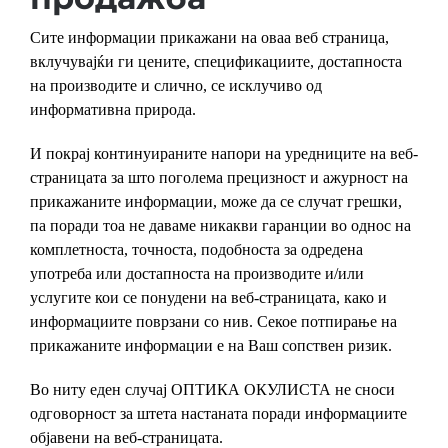
Сите информации прикажани на оваа веб страница,
вклучувајќи ги цените, спецификациите, достапноста
на производите и слично, се исклучиво од
информативна природа.
И покрај континуираните напори на уредниците на веб-
страницата за што поголема прецизност и ажурност на
прикажаните информации, може да се случат грешки,
па поради тоа не даваме никакви гаранции во однос на
комплетноста, точноста, подобноста за одредена
употреба или достапноста на производите и/или
услугите кои се понудени на веб-страницата, како и
информациите поврзани со нив. Секое потпирање на
прикажаните информации е на Ваш сопствен ризик.
Во ниту еден случај ОПТИКА ОКУЛИСТА не сноси
одговорност за штета настаната поради информациите
објавени на веб-страницата.