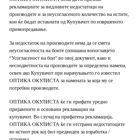
рекламациите за видливите недостатоци на
производите и за неусогласеното количество на истите,
кои ќе бидат истакнати од Купувачот по извршеното
примопредавање.
За недостаток на производите нема да се смета
неусогласеноста на боите (опишана вопоглавјето
“Усогласеност на бои“ во овој документ, како и
несоодветноста на производите за определена намена,
освен ако Купувачот при нарачувањето го известил
ОПТИКА ОКУЛИСТА за намената за која му се
потребни производите.
ОПТИКА ОКУЛИСТА ќе ги прифати уредно
пријавените и основани рекламации на
купувачот. Во случај на прифатена рекламација,
ОПТИКА ОКУЛИСТА ќе ги отстрани недостатоците
во истиот рок кој бил предвиден за изработка /
испорака.