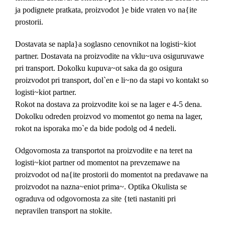
ja podignete pratkata, proizvodot }e bide vraten vo na{ite
prostorii.
Dostavata se napla}a soglasno cenovnikot na logisti~kiot
partner. Dostavata na proizvodite na vklu~uva osiguruvawe
pri transport. Dokolku kupuva~ot saka da go osigura
proizvodot pri transport, dol`en e li~no da stapi vo kontakt so
logisti~kiot partner.
Rokot na dostava za proizvodite koi se na lager e 4-5 dena.
Dokolku odreden proizvod vo momentot go nema na lager,
rokot na isporaka mo`e da bide podolg od 4 nedeli.
Odgovornosta za transportot na proizvodite e na teret na
logisti~kiot partner od momentot na prevzemawe na
proizvodot od na{ite prostorii do momentot na predavawe na
proizvodot na nazna~eniot prima~. Optika Okulista se
ograduva od odgovornosta za site {teti nastaniti pri
nepravilen transport na stokite.