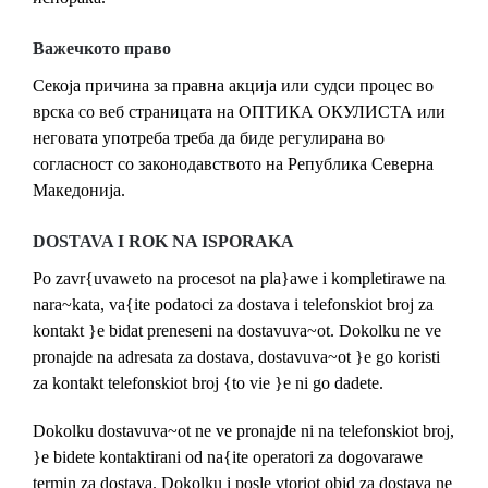
Важечкото право
Секоја причина за правна акција или судси процес во
врска со веб страницата на ОПТИКА ОКУЛИСТА или
неговата употреба треба да биде регулиранa во
согласност со законодавството на Република Северна
Македонија.
DOSTAVA I ROK NA ISPORAKA
Po zavr{uvaweto na procesot na pla}awe i kompletirawe na
nara~kata, va{ite podatoci za dostava i telefonskiot broj za
kontakt }e bidat preneseni na dostavuva~ot. Dokolku ne ve
pronajde na adresata za dostava, dostavuva~ot }e go koristi
za kontakt telefonskiot broj {to vie }e ni go dadete.
Dokolku dostavuva~ot ne ve pronajde ni na telefonskiot broj,
}e bidete kontaktirani od na{ite operatori za dogovarawe
termin za dostava. Dokolku i posle vtoriot obid za dostava ne