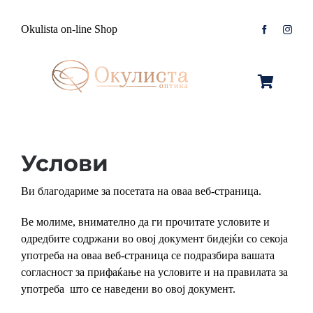
Skip
to
Okulista on-line Shop
content
Toggle
Navigation
Очила за Сонце
Услови
Оптички Рамки
Машки
Ви благодариме за посетата на оваа веб-страница.
Контактологија
Женски
Машки
Ве молиме, внимателно да ги прочитате условите и
Контакт
Unisex
Женски
Контактни леќи
одредбите содржани во овој документ бидејќи со секоја
употреба на оваа веб-страница се подразбира вашата
согласност за прифаќање на условите и на правилата за
Детски
Unisex
Нега за очи
употреба што се наведени во овој документ.