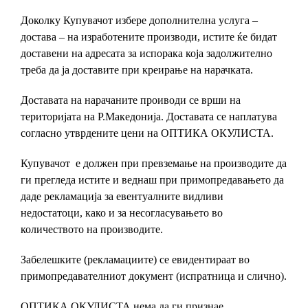
Доколку Купувачот избере дополнителна услуга –
достава – на изработените производи, истите ќе бидат
доставени на адресата за испорака која задолжително
треба да ја доставите при креирање на нарачката.
Доставата на нарачаните проиводи се врши на
територијата на Р.Македонија. Доставата се наплатува
согласно утврдените цени на ОПТИКА ОКУЛИСТА.
Купувачот е должен при превземање на производите да
ги прегледа истите и веднаш при примопредавањето да
даде рекламација за евентуалните видливи
недостатоци, како и за несогласувањето во
количеството на производите.
Забелешките (рекламациите) се евидентираат во
примопредавателниот документ (испратница и слично).
ОПТИКА ОКУЛИСТА нема да ги признае