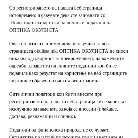
Со регистрирањето на нашата веб страница
истовремено изјавувате дека сте запознати со
Политиката за заштита на личните податоци на
ОПТИКА ОКУЛИСТА
Оваа политика е применлива исклучиво за вев-
страницата
okulista.mk
. ОПТИКА ОКУЛИСТА не сноси
никаква одговорност за прекршувањето на важечките
одредби за заштита на личните податоци кои би се
појавиле како резултат на користење на веб-страниците
чиј линк е објавен на нашата вев-страница.
Сите лични податоци кои ќе ги внесете при
регистрирањето на нашата веб-страница ќе се користат
исклучиво за намената за која се внесени (плаќање,
достава, рекламации и слично).
Податоци од финансиска природа не се чуваат.
Останатите податоци податоците кои ги внесувате на