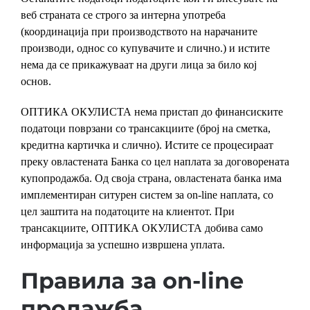
веб страната се строго за интерна употреба
(координација при производството на нарачаните
производи, однос со купувачите и слично.) и истите
нема да се прикажуваат на други лица за било кој
основ.
ОПТИКА ОКУЛИСТА нема пристап до финансиските
податоци поврзани со трансакциите (број на сметка,
кредитна картичка и слично). Истите се процесираат
преку овластената Банка со цел наплата за договорената
купопродажба. Од своја страна, овластената банка има
имплементиран ситурен систем за on-line наплата, со
цел заштита на податоците на клиентот. При
трансакциите, ОПТИКА ОКУЛИСТА добива само
информација за успешно извршена уплата.
Правила за on-line
продажба