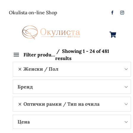
Skip
to
Okulista on-line Shop
content
Toggle
Navigation
Очила за Сонце
Showing 1 - 24 of 481
Filter products
results
Оптички Рамки
Машки
Женски
Пол
Контактологија
Женски
Машки
Бренд
Контакт
Unisex
Женски
Контактни леќи
Оптички рамки
Тип на очила
Детски
Unisex
Нега за очи
Цена