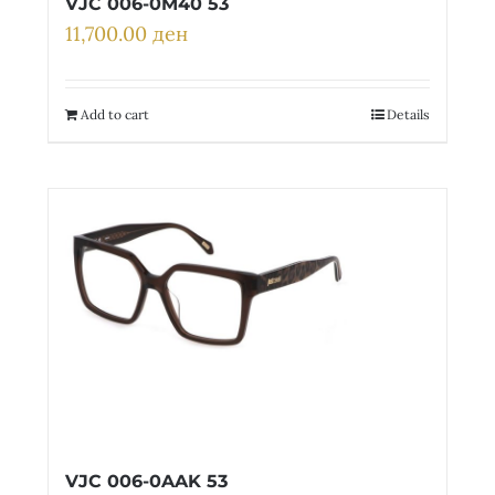
VJC 006-0M40 53
11,700.00
ден
Add to cart
Details
VJC 006-0AAK 53