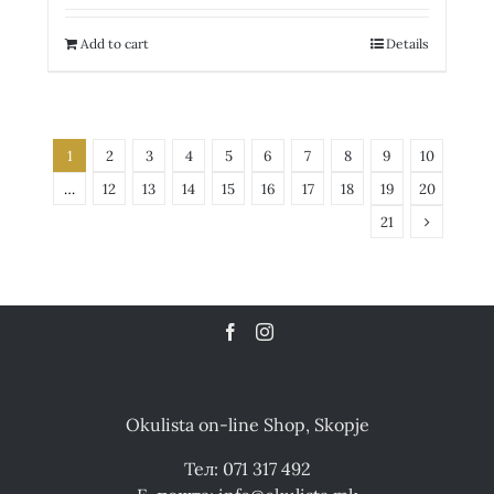
Add to cart
Details
1
2
3
4
5
6
7
8
9
10
…
12
13
14
15
16
17
18
19
20
21
Okulista on-line Shop, Skopje
Тел: 071 317 492