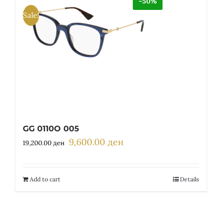
-50%
Sale!
GG 0110O 005
9,600.00
ден
Original
Current
19,200.00
ден
price
price
was:
is:
19,200.00 ден.
9,600.00 ден.
Add to cart
Details