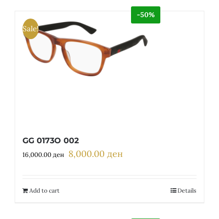
-50%
Sale!
GG 0173O 002
8,000.00
ден
Original
Current
16,000.00
ден
price
price
was:
is:
16,000.00 ден.
8,000.00 ден.
Add to cart
Details