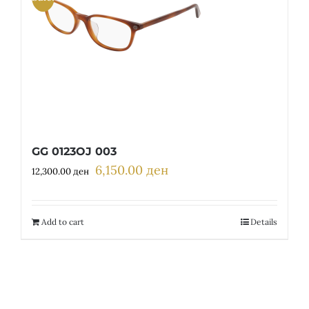
GG 0123OJ 003
6,150.00
ден
Original
Current
12,300.00
ден
price
price
was:
is:
12,300.00 ден.
6,150.00 ден.
Add to cart
Details