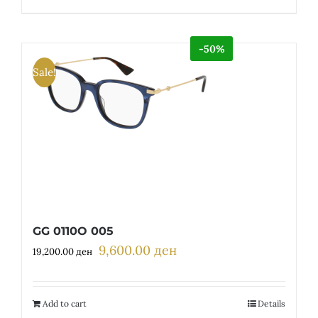
-50%
Sale!
GG 0110O 005
9,600.00
ден
Original
Current
19,200.00
ден
price
price
was:
is:
19,200.00 ден.
9,600.00 ден.
Add to cart
Details