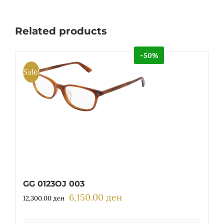
Related products
-50%
Sale!
GG 0123OJ 003
6,150.00
ден
Original
Current
12,300.00
ден
price
price
was:
is: