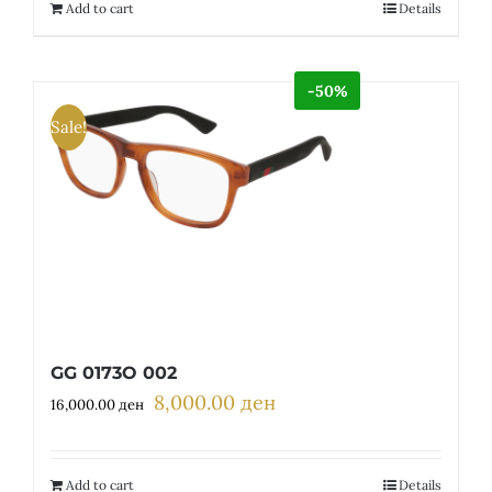
12,300.00 ден.
6,150.00 ден.
Add to cart
Details
-50%
Sale!
GG 0173O 002
8,000.00
ден
Original
Current
16,000.00
ден
price
price
was:
is:
16,000.00 ден.
8,000.00 ден.
Add to cart
Details