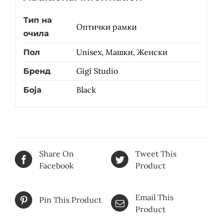
Тип на
Оптички рамки
очила
Unisex, Машки, Женски
Пол
Gigi Studio
Бренд
Black
Боја
Share On
Tweet This
Facebook
Product
Email This
Pin This Product
Product