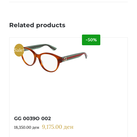
Related products
-50%
Sale!
GG 0039O 002
9,175.00
ден
Original
Current
18,350.00
ден
price
price