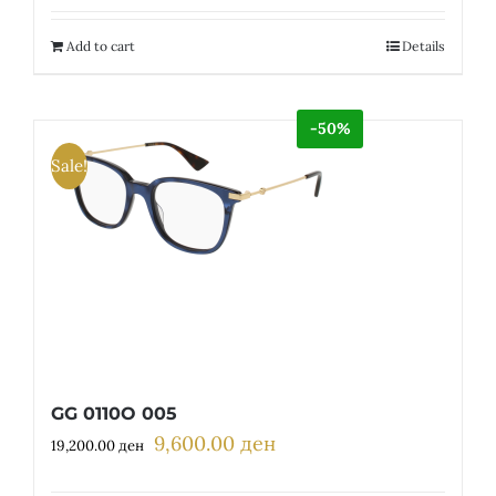
was:
is:
18,350.00 ден.
9,175.00 ден.
Add to cart
Details
-50%
Sale!
GG 0110O 005
9,600.00
ден
Original
Current
19,200.00
ден
price
price
was:
is: