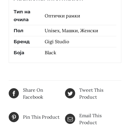
Тип на
Оптички рамки
очила
Unisex, Машки, Женски
Пол
Gigi Studio
Бренд
Black
Боја
Share On
Tweet This
Facebook
Product
Email This
Pin This Product
Product