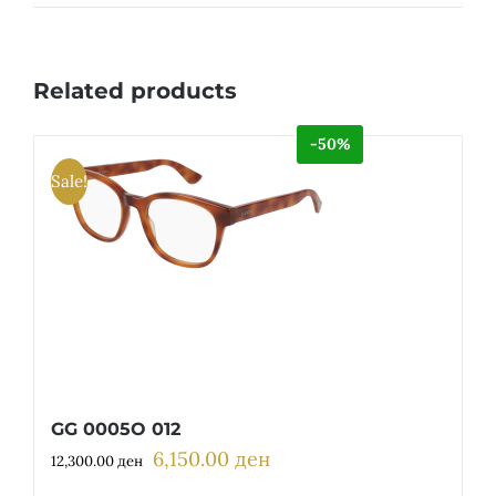
Related products
-50%
Sale!
GG 0005O 012
6,150.00
ден
Original
Current
12,300.00
ден
price
price