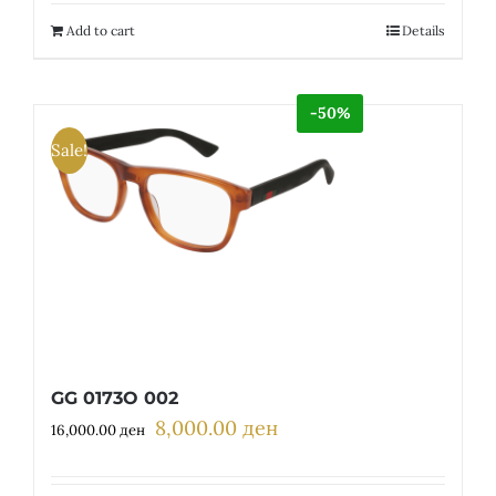
12,300.00 ден.
6,150.00 ден.
Add to cart
Details
-50%
Sale!
GG 0173O 002
8,000.00
ден
Original
Current
16,000.00
ден
price
price
was:
is: