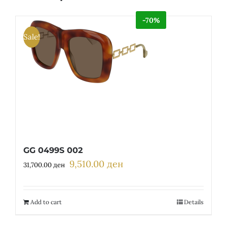
-70%
Sale!
GG 0499S 002
9,510.00
ден
Original
Current
31,700.00
ден
price
price
was:
is:
31,700.00 ден.
9,510.00 ден.
Add to cart
Details