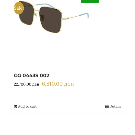
Sale!
GG 0443S 002
6,810.00
ден
Original
Current
22,700.00
ден
price
price
was:
is:
22,700.00 ден.
6,810.00 ден.
Add to cart
Details