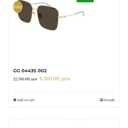
Sale!
GG 0443S 002
6,810.00
ден
Original
Current
22,700.00
ден
price
price
was:
is:
22,700.00 ден.
6,810.00 ден.
Add to cart
Details