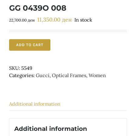
Детски
GG 0439O 008
11,350.00
ден
Original
Current
In stock
22,700.00
ден
price
price
was:
is:
22,700.00 ден.
11,350.00 ден.
ADD TO CART
SKU:
5549
Categories:
Gucci
,
Optical Frames
,
Women
Additional information
Additional information