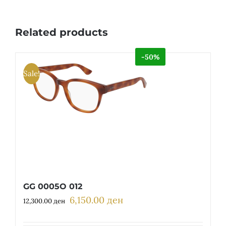
Related products
-50%
Sale!
GG 0005O 012
6,150.00
ден
Original
Current
12,300.00
ден
price
price
was:
is: