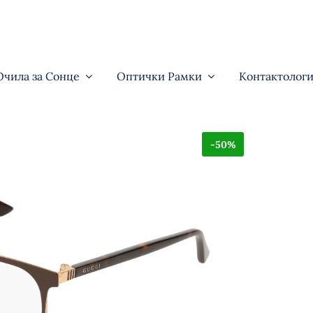
Очила за Сонце
Оптички Рамки
Контактологи
-50%