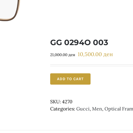
GG 0294O 003
10,500.00
ден
Original
Current
21,000.00
ден
price
price
was:
is:
21,000.00 ден.
10,500.0
ADD TO CART
SKU:
4270
Categories:
Gucci
,
Men
,
Optical Fra