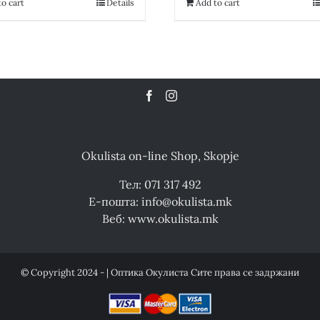
13,400.00 ден.
6,700.00 ден.
18,100.00 ден
o cart
Details
Add to cart
Okulista on-line Shop, Skopje
Тел: 071 317 492
Е-пошта: info@okulista.mk
Веб: www.okulista.mk
© Copyright 2024 - | Оптика Окулиста Сите права се задржани