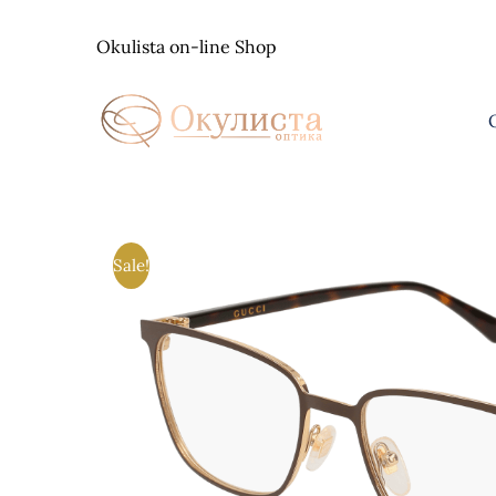
Skip
to
Okulista on-line Shop
content
Sale!