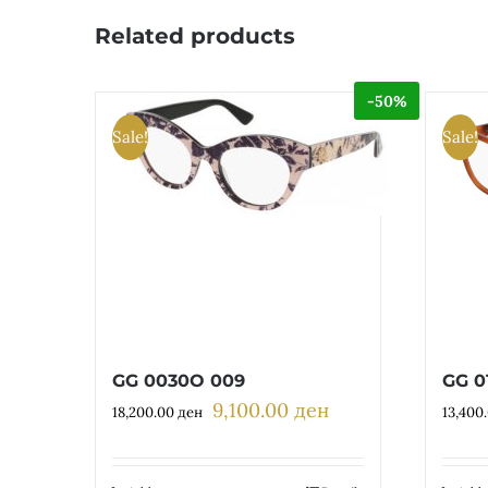
Related products
-50%
Sale!
Sale!
GG 0030O 009
GG 0
9,100.00
ден
Original
Current
18,200.00
ден
13,400
price
price
was:
is: