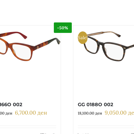
-50%
Sale!
166O 002
GG 0188O 002
6,700.00
ден
9,050.00
д
Original
Current
Original
.00
ден
18,100.00
ден
price
price
price
was:
is:
was: