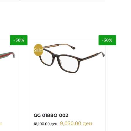
-50%
-50%
Sale!
GG 0188O 002
н
9,050.00
ден
Current
Original
Current
18,100.00
ден
price
price
price