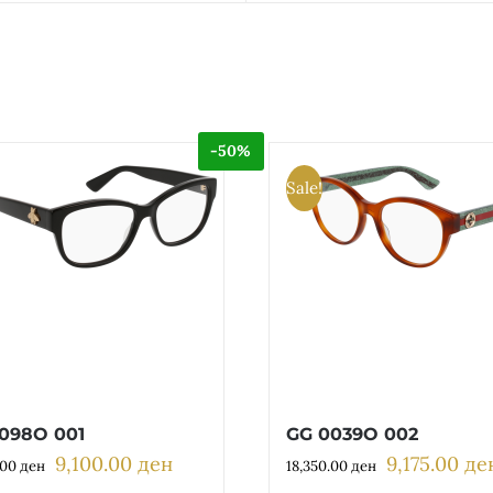
-50%
Sale!
098O 001
GG 0039O 002
9,100.00
ден
9,175.00
де
Original
Current
Original
.00
ден
18,350.00
ден
price
price
price