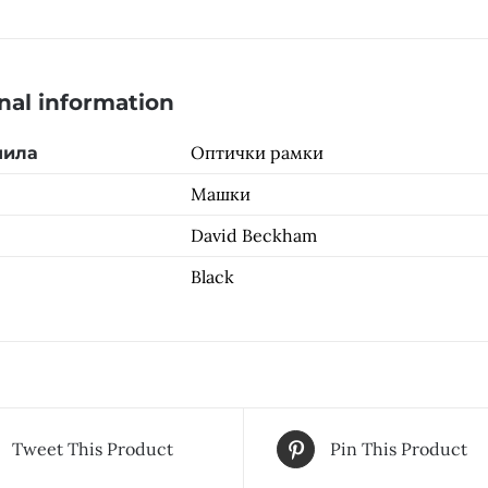
nal information
Оптички рамки
чила
Машки
David Beckham
Black
Tweet This Product
Pin This Product