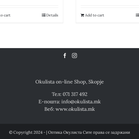
was:
is:
was:
18,200.00 ден.
9,100.00 ден.
18,350.00 де
o cart
Details
Add to cart
Okulista on-line Shop, Skopje
Тел: 071 317 492
Е-пошта: info@okulista.mk
Веб: www.okulista.mk
© Copyright 2024 - | Оптика Окулиста Сите права се задржани