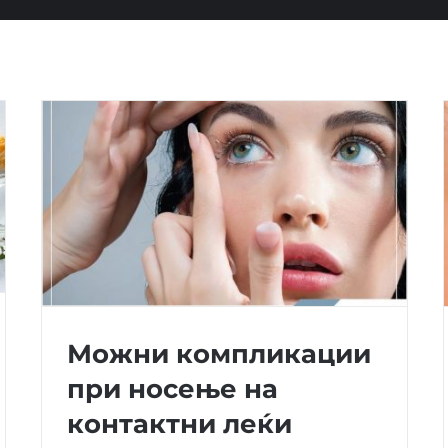
Можни компликации
при носење на
контактни леќи
Можни компликации при носење на