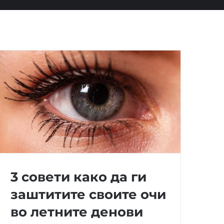
3 совети како да ги
заштитите своите очи
во летните денови
3 совети како да ги заштитите