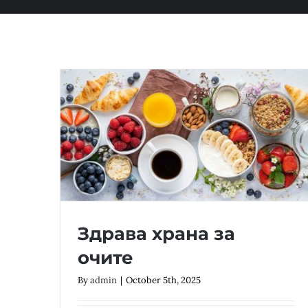
Здрава храна за
очите
By
admin
|
October 5th, 2025
Здрава храна за очите