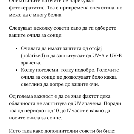
Опекотините на очите се нарекуваат
фотокератитис. Тоа е привремена опекотина, но
може да е многу болна.
Следуваат неколку совети како да ги одберете
вашите очила за сонце:
Очилата да имаат заштита од отсјај
(polarized) и да заштитуваат од UV-A и UV-B
зрачења.
Колку поголеми, толку подобро. Големите
очила за сонце не дозволуваат било каква
светлина да допре до вашите очи.
Од голема важност е да се знае фактот дека
облачноста не заштитува од UV зрачења. Поради
тоа од периодот од 10 до 17 часот е важно да
носите очила за сонце.
Исто така како дополнителни совети би биле: