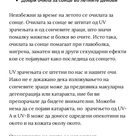
Добри очила за сонце во летните денови
Неизбежни за време на летото се очилата за
сонце. Очилата за сонце ве штитат од UV
зрачењата и од сончевите зраци, што значи
помалку мижење и болки во очите. Исто така,
очилата за сонце помагаат при главоболка,
мигрена, заматен вид и други секундарни ефекти
кои се појавуваат како последица од сонцето.
UV зрачењата се штетни по нас и нашите очи.
Иако не е докажано дека изложувањето на
сончевите зраци може да предизвика макуларна
дегенерација или катаракта, ние би ви
препорачале да бидете внимателни. Можеби
нема да се појави катаракта, но зрачењето од UV-
A и UV-B може да донесе одредени опекотини на
окото и на кожата околу окото.