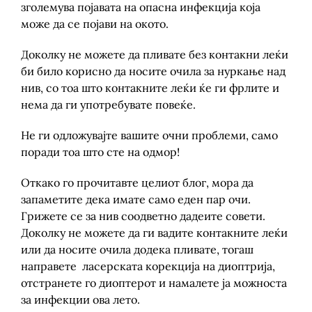
зголемува појавата на опасна инфекција која
може да се појави на окото.
Доколку не можете да пливате без контакни леќи
би било корисно да носите очила за нуркање над
нив, со тоа што контакните леќи ќе ги фрлите и
нема да ги употребувате повеќе.
Не ги одложувајте вашите очни проблеми, само
поради тоа што сте на одмор!
Откако го прочитавте целиот блог, мора да
запаметите дека имате само еден пар очи.
Грижете се за нив соодветно дадеите совети.
Доколку не можете да ги вадите контакните леќи
или да носите очила додека пливате, тогаш
направете ласерската корекција на диоптрија,
отстранете го диоптерот и намалете ја можноста
за инфекции ова лето.