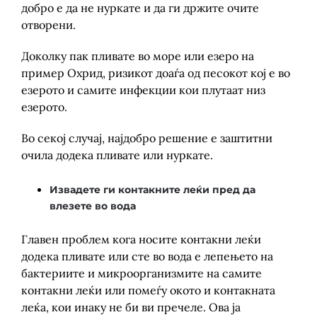
добро е да не нуркате и да ги држите очите
отворени.
Доколку пак пливате во море или езеро на
пример Охрид, ризикот доаѓа од песокот кој е во
езерото и самите инфекции кои плутаат низ
езерото.
Во секој случај, најдобро решение е заштитни
очила додека пливате или нуркате.
Извадете ги контакните леќи пред да
влезете во вода
Главен проблем кога носите контакни леќи
додека пливате или сте во вода е лепењето на
бактериите и микроорганизмите на самите
контакни леќи или помеѓу окото и контакната
леќа, кои инаку не би ви пречеле. Ова ја