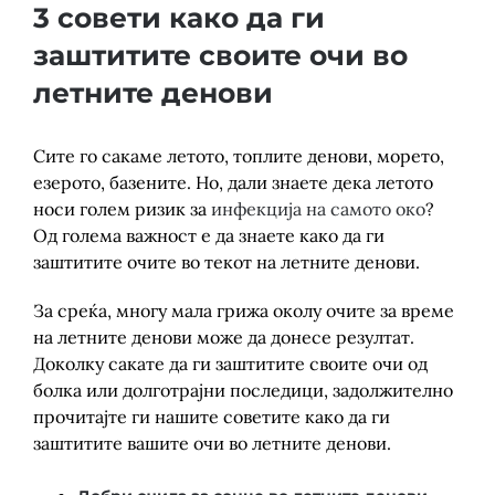
Детски
3 совети како да ги
заштитите своите очи во
летните денови
Сите го сакаме летото, топлите денови, морето,
езерото, базените. Но, дали знаете дека летото
носи голем ризик за
инфекција на самото око
?
Од голема важност е да знаете како да ги
заштитите очите во текот на летните денови.
За среќа, многу мала грижа околу очите за време
на летните денови може да донесе резултат.
Доколку сакате да ги заштитите своите очи од
болка или долготрајни последици, задолжително
прочитајте ги нашите советите како да ги
заштитите вашите очи во летните денови.