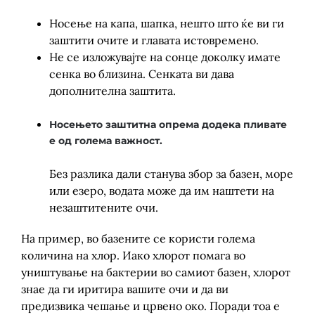
Носење на капа, шапка, нешто што ќе ви ги
заштити очите и главата истовремено.
Не се изложувајте на сонце доколку имате
сенка во близина. Сенката ви дава
дополнителна заштита.
Носењето заштитна опрема додека пливате
е од голема важност
.
Без разлика дали станува збор за базен, море
или езеро, водата може да им наштети на
незаштитените очи.
На пример, во базените се користи голема
количина на хлор. Иако хлорот помага во
уништување на бактерии во самиот базен, хлорот
знае да ги иритира вашите очи и да ви
предизвика чешање и црвено око. Поради тоа е