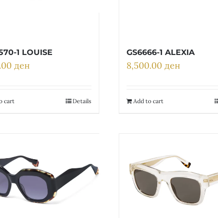
570-1 LOUISE
GS6666-1 ALEXIA
0.00
ден
8,500.00
ден
o cart
Details
Add to cart