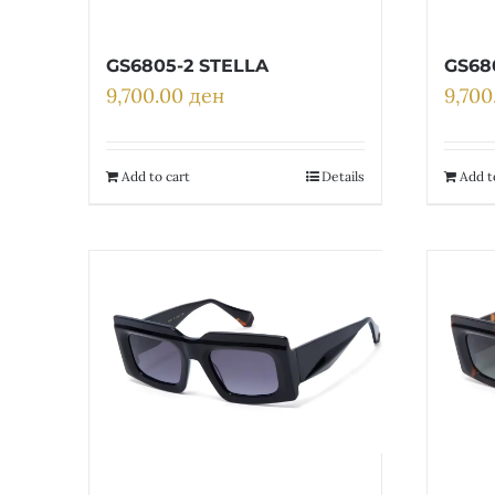
GS6805-2 STELLA
GS68
9,700.00
ден
9,70
Add to cart
Details
Add t