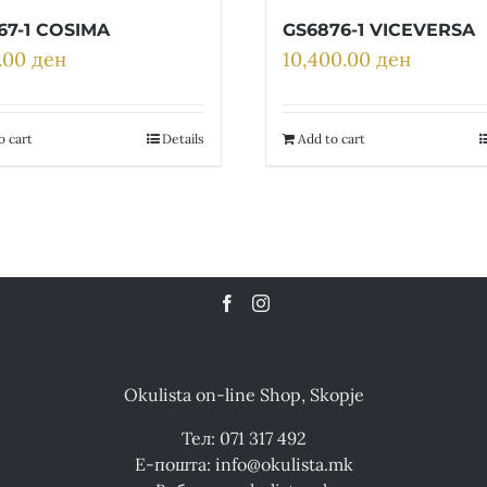
67-1 COSIMA
GS6876-1 VICEVERSA
0.00
ден
10,400.00
ден
o cart
Details
Add to cart
Okulista on-line Shop, Skopje
Тел: 071 317 492
Е-пошта: info@okulista.mk