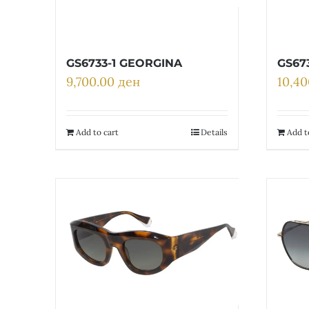
GS6733-1 GEORGINA
GS67
9,700.00
ден
10,4
Add to cart
Details
Add t