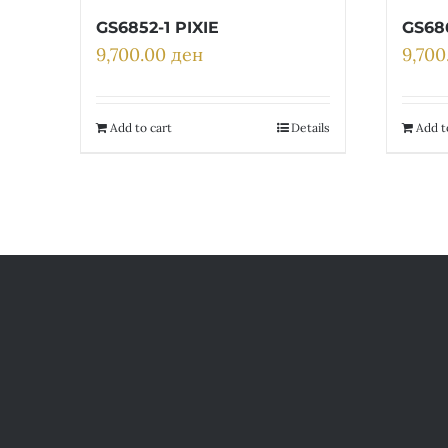
GS6852-1 PIXIE
GS68
9,700.00
ден
9,70
Add to cart
Details
Add t