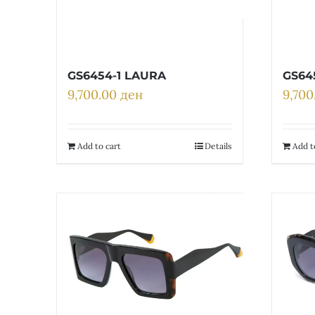
GS6454-1 LAURA
GS64
9,700.00
ден
9,70
Add to cart
Details
Add t