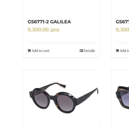
GS6771-2 GALILEA
GS67
9,300.00
ден
9,30
Add to cart
Details
Add t