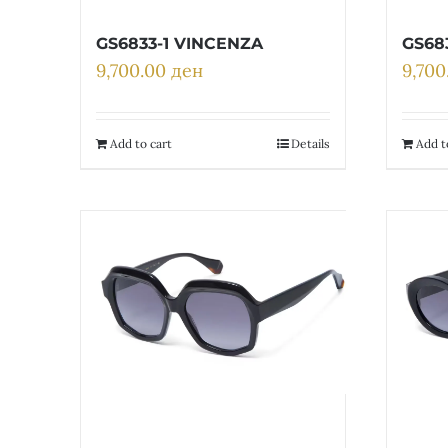
GS6833-1 VINCENZA
GS68
9,700.00
ден
9,70
Add to cart
Details
Add t