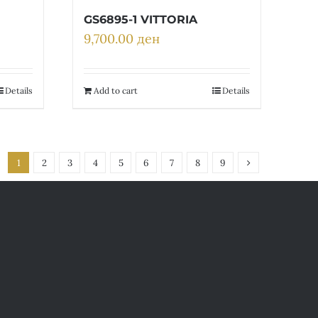
GS6895-1 VITTORIA
9,700.00
ден
Details
Add to cart
Details
1
2
3
4
5
6
7
8
9