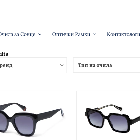
Очила за Сонце
Оптички Рамки
Контактологи
ults
ренд
Тип на очила