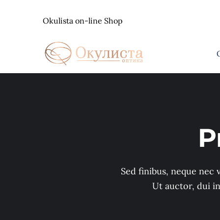
Skip
to
Okulista on-line Shop
content
P
Sed finibus, neque nec v
Ut auctor, dui i