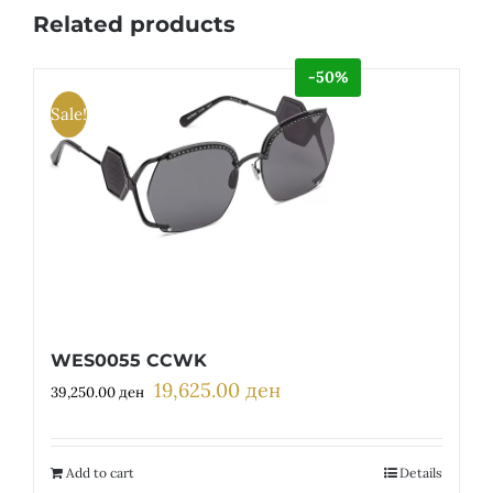
Related products
-50%
Sale!
WES0055 CCWK
19,625.00
ден
Original
Current
39,250.00
ден
price
price
was:
is:
39,250.00 ден.
19,625.00 ден.
Add to cart
Details