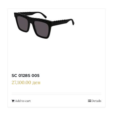
SC 0128S 005
27,100.00
ден
Add to cart
Details