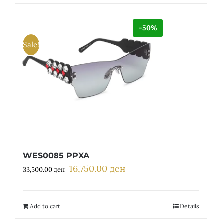
-50%
Sale!
WES0085 PPXA
16,750.00
ден
Original
Current
33,500.00
ден
price
price
was:
is:
33,500.00 ден.
16,750.00 ден.
Add to cart
Details