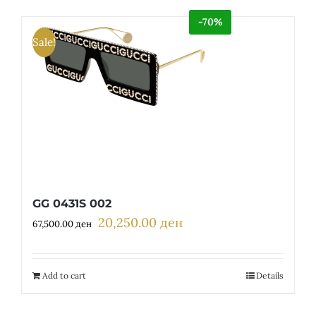
-70%
Sale!
GG 0431S 002
20,250.00
ден
Original
Current
67,500.00
ден
price
price
was:
is:
67,500.00 ден.
20,250.00 ден.
Add to cart
Details