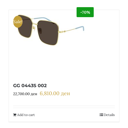
-70%
Sale!
GG 0443S 002
6,810.00
ден
Original
Current
22,700.00
ден
price
price
was:
is:
22,700.00 ден.
6,810.00 ден.
Add to cart
Details