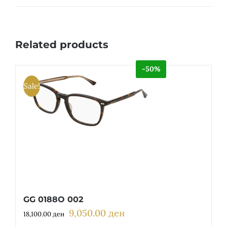
Related products
-50%
Sale!
GG 0188O 002
9,050.00
ден
Original
Current
18,100.00
ден
price
price