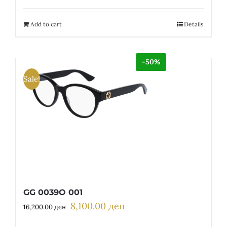
was:
is:
12,200.00 ден.
6,100.00 ден.
Add to cart
Details
-50%
Sale!
GG 0039O 001
8,100.00
ден
Original
Current
16,200.00
ден
price
price