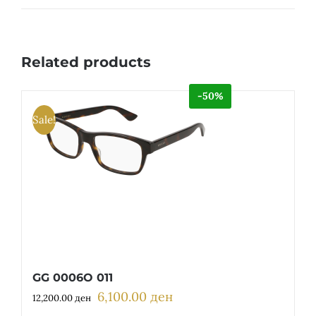
Related products
-50%
Sale!
GG 0006O 011
6,100.00
ден
Original
Current
12,200.00
ден
price
price