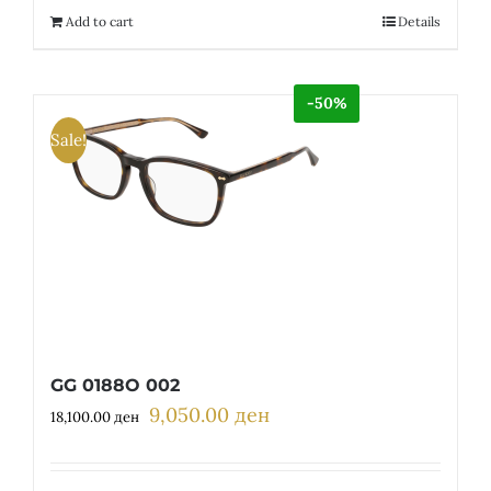
12,300.00 ден.
6,150.00 ден.
Add to cart
Details
-50%
Sale!
GG 0188O 002
9,050.00
ден
Original
Current
18,100.00
ден
price
price
was:
is: