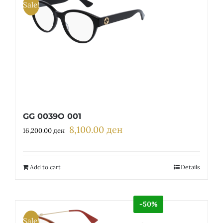
Sale!
GG 0039O 001
8,100.00
ден
Original
Current
16,200.00
ден
price
price
was:
is:
16,200.00 ден.
8,100.00 ден.
Add to cart
Details
-50%
Sale!