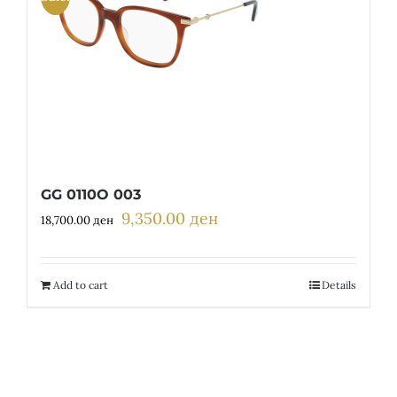
GG 0110O 003
9,350.00
ден
Original
Current
18,700.00
ден
price
price
was:
is:
18,700.00 ден.
9,350.00 ден.
Add to cart
Details