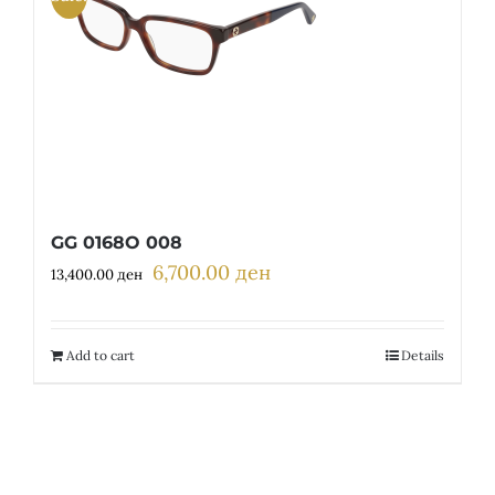
GG 0168O 008
6,700.00
ден
Original
Current
13,400.00
ден
price
price
was:
is:
13,400.00 ден.
6,700.00 ден.
Add to cart
Details