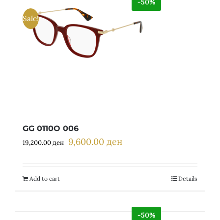
-50%
Sale!
GG 0110O 006
9,600.00
ден
Original
Current
19,200.00
ден
price
price
was:
is:
19,200.00 ден.
9,600.00 ден.
Add to cart
Details
-50%