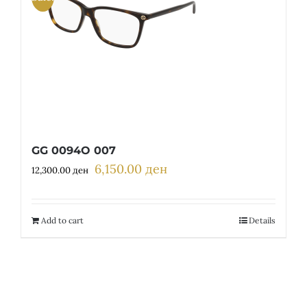
GG 0094O 007
6,150.00
ден
Original
Current
12,300.00
ден
price
price
was:
is:
12,300.00 ден.
6,150.00 ден.
Add to cart
Details