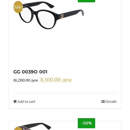
Sale!
GG 0039O 001
8,100.00
ден
Original
Current
16,200.00
ден
price
price
was:
is:
16,200.00 ден.
8,100.00 ден.
Add to cart
Details
-50%