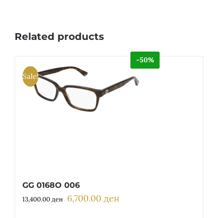
Related products
-50%
Sale!
GG 0168O 006
6,700.00
ден
Original
Current
13,400.00
ден
price
price