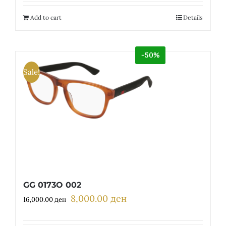
was:
is:
13,400.00 ден.
6,700.00 ден.
Add to cart
Details
-50%
Sale!
GG 0173O 002
8,000.00
ден
Original
Current
16,000.00
ден
price
price
was:
is: