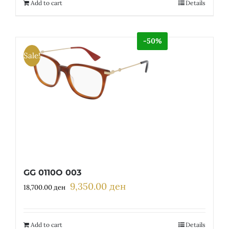
12,300.00 ден.
6,150.00 ден.
Add to cart
Details
-50%
Sale!
GG 0110O 003
9,350.00
ден
Original
Current
18,700.00
ден
price
price
was:
is:
18,700.00 ден.
9,350.00 ден.
Add to cart
Details