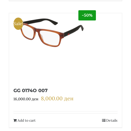
-50%
Sale!
GG 0174O 007
8,000.00
ден
Original
Current
16,000.00
ден
price
price
was:
is:
16,000.00 ден.
8,000.00 ден.
Add to cart
Details