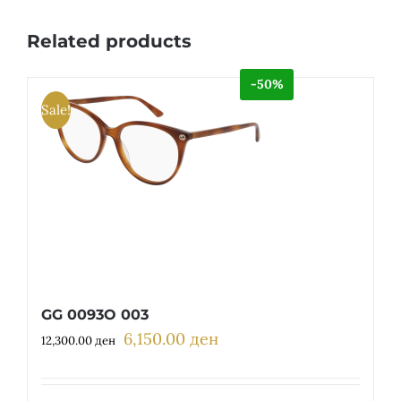
Related products
-50%
Sale!
GG 0093O 003
6,150.00
ден
Original
Current
12,300.00
ден
price
price
was:
is: