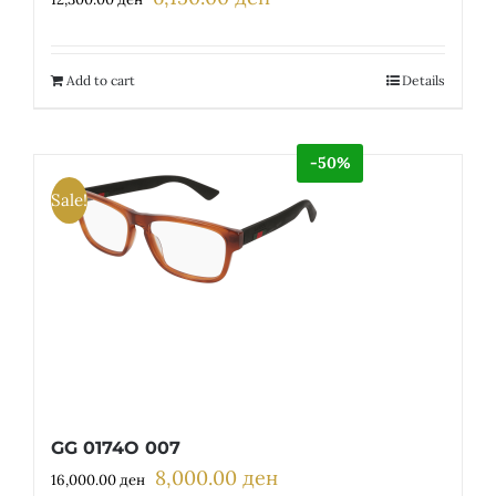
price
price
was:
is:
12,300.00 ден.
6,150.00 ден.
Add to cart
Details
-50%
Sale!
GG 0174O 007
8,000.00
ден
Original
Current
16,000.00
ден