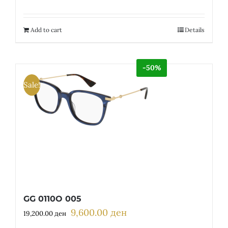
price
price
was:
is:
16,000.00 ден.
8,000.00 ден.
Add to cart
Details
-50%
Sale!
GG 0110O 005
9,600.00
ден
Original
Current
19,200.00
ден
price
price