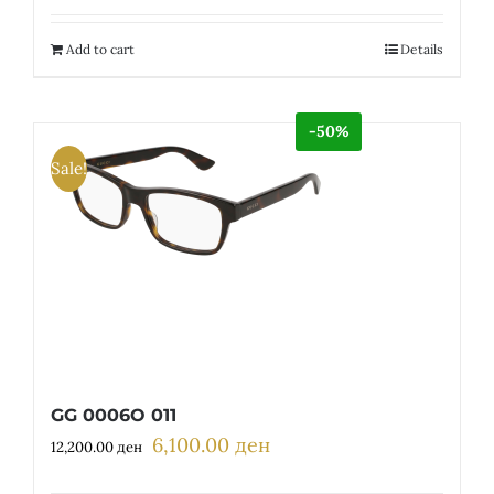
was:
is:
18,200.00 ден.
9,100.00 ден.
Add to cart
Details
-50%
Sale!
GG 0006O 011
6,100.00
ден
Original
Current
12,200.00
ден
price
price