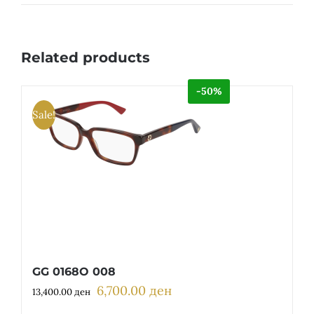
Related products
-50%
Sale!
GG 0168O 008
6,700.00
ден
Original
Current
13,400.00
ден
price
price