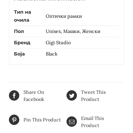
Тип на
Оптички рамки
очила
Unisex, Машки, Женски
Пол
Gigi Studio
Бренд
Black
Боја
Share On
Tweet This
Facebook
Product
Email This
Pin This Product
Product