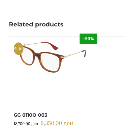
Related products
-50%
Sale!
GG 0110O 003
9,350.00
ден
Original
Current
18,700.00
ден
price
price