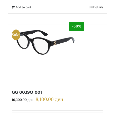
18,200.00 ден.
9,100.00 ден.
Add to cart
Details
-50%
Sale!
GG 0039O 001
8,100.00
ден
Original
Current
16,200.00
ден
price
price
was:
is: