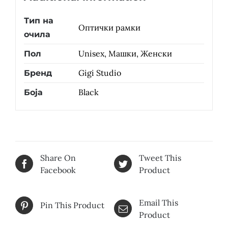
Тип на
Оптички рамки
очила
Unisex, Машки, Женски
Пол
Gigi Studio
Бренд
Black
Боја
Share On
Tweet This
Facebook
Product
Email This
Pin This Product
Product