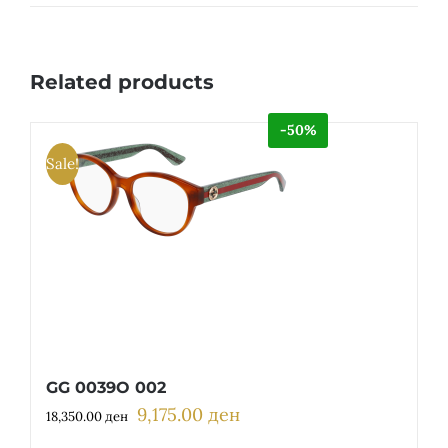
Related products
-50%
Sale!
GG 0039O 002
9,175.00
ден
Original
Current
18,350.00
ден
price
price