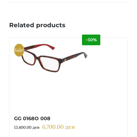
Related products
-50%
Sale!
GG 0168O 008
6,700.00
ден
Original
Current
13,400.00
ден
price
price