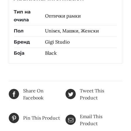
Тип на
Оптички рамки
очила
Unisex, Машки, Женски
Пол
Gigi Studio
Бренд
Black
Боја
Share On
Tweet This
Facebook
Product
Email This
Pin This Product
Product