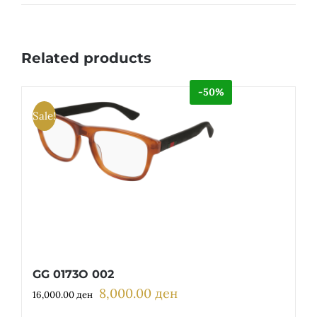
Related products
-50%
Sale!
GG 0173O 002
8,000.00
ден
Original
Current
16,000.00
ден
price
price