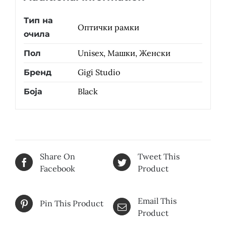
Тип на
Оптички рамки
очила
Unisex, Машки, Женски
Пол
Gigi Studio
Бренд
Black
Боја
Share On
Tweet This
Facebook
Product
Email This
Pin This Product
Product