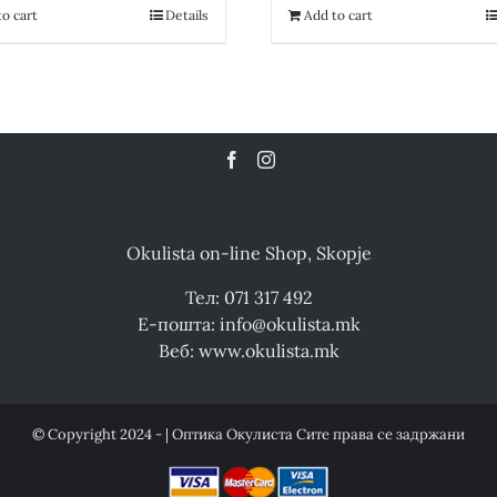
18,200.00 ден.
9,100.00 ден.
13,400.00 де
o cart
Details
Add to cart
Okulista on-line Shop, Skopje
Тел: 071 317 492
Е-пошта: info@okulista.mk
Веб: www.okulista.mk
© Copyright 2024 - | Оптика Окулиста Сите права се задржани