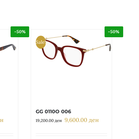
-50%
-50%
Sale!
GG 0110O 006
ен
9,600.00
ден
Current
Original
Current
19,200.00
ден
price
price
price
is:
was:
is: