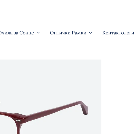
Очила за Сонце
Оптички Рамки
Контактологи