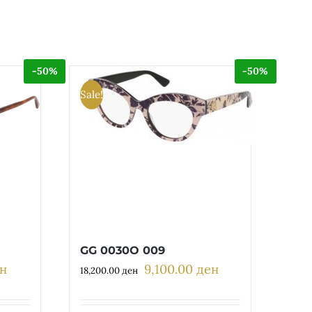
-50%
-50%
Sale!
GG 0030O 009
н
9,100.00
ден
Current
Original
Current
18,200.00
ден
price
price
price
is:
was:
is: