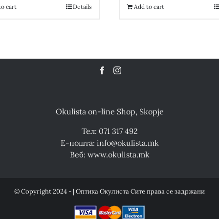
12,300.00 ден.
6,150.00 ден.
12,300.00 де
o cart
Details
Add to cart
Okulista on-line Shop, Skopje
Тел: 071 317 492
Е-пошта: info@okulista.mk
Веб: www.okulista.mk
© Copyright 2024 - | Оптика Окулиста Сите права се задржани