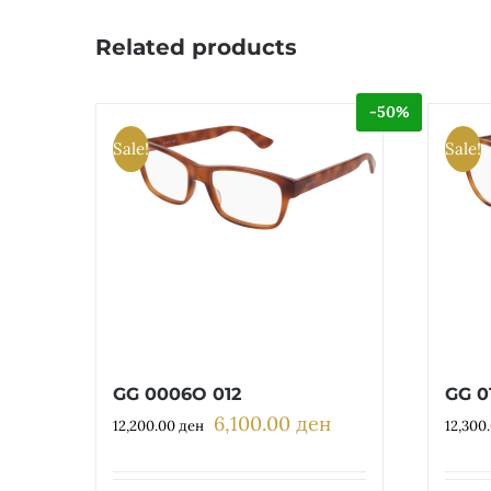
Related products
-50%
Sale!
Sale!
GG 0006O 012
GG 0
6,100.00
ден
Original
Current
12,200.00
ден
12,300
price
price
was:
is: