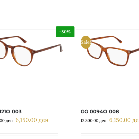
-50%
Sale!
121O 003
GG 0094O 008
6,150.00
ден
6,150.00
де
Original
Current
Original
.00
ден
12,300.00
ден
price
price
price
was:
is:
was: