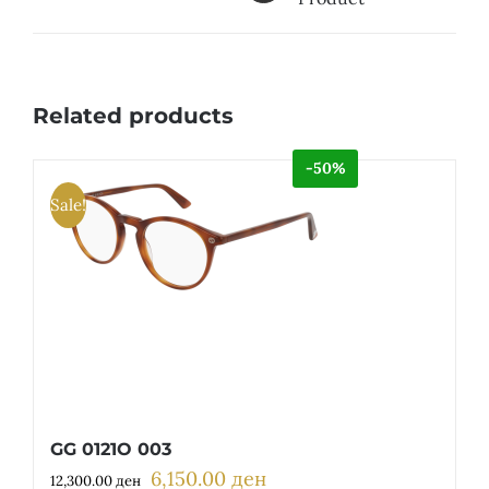
Related products
-50%
Sale!
GG 0121O 003
6,150.00
ден
Original
Current
12,300.00
ден