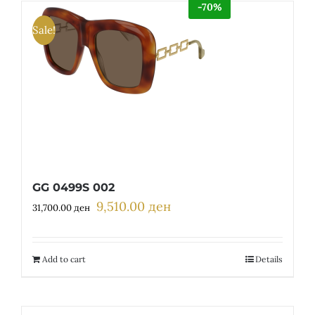
-70%
Sale!
GG 0499S 002
9,510.00
ден
Original
Current
31,700.00
ден
price
price
was:
is:
31,700.00 ден.
9,510.00 ден.
Add to cart
Details