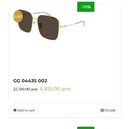
-70%
Sale!
GG 0443S 002
6,810.00
ден
Original
Current
22,700.00
ден
price
price
was:
is:
22,700.00 ден.
6,810.00 ден.
Add to cart
Details