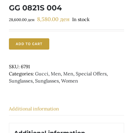
Детски
GG 0821S 004
8,580.00
ден
Original
Current
In stock
28,600.00
ден
price
price
was:
is:
28,600.00 ден.
8,580.00 ден.
ADD TO CART
SKU:
6791
Categories:
Gucci
,
Men
,
Men
,
Special Offers
,
Sunglasses
,
Sunglasses
,
Women
Additional information