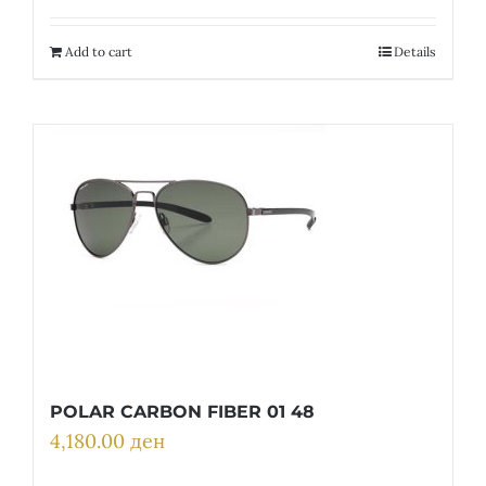
was:
is:
22,700.00 ден.
6,810.00 ден.
Add to cart
Details
POLAR CARBON FIBER 01 48
4,180.00
ден