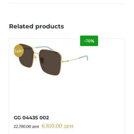
Related products
-70%
Sale!
GG 0443S 002
6,810.00
ден
Original
Current
22,700.00
ден
price
price