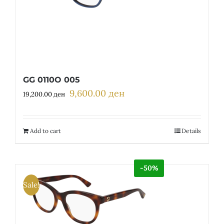
GG 0110O 005
9,600.00
ден
Original
Current
19,200.00
ден
price
price
was:
is:
19,200.00 ден.
9,600.00 ден.
Add to cart
Details
-50%
Sale!