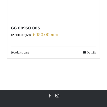
GG 0093O 003
6,150.00
ден
Original
Current
12,300.00
ден
price
price
was:
is:
12,300.00 ден.
6,150.00 ден.
Add to cart
Details