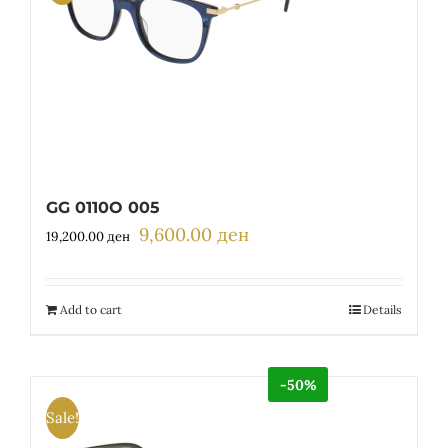
GG 0110O 005
9,600.00
ден
Original
Current
19,200.00
ден
price
price
was:
is:
19,200.00 ден.
9,600.00 ден.
Add to cart
Details
-50%
Sale!