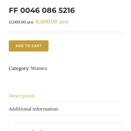
Детски
FF 0046 086 5216
6,000.00
ден
Original
Current
12,000.00
ден
price
price
was:
is:
12,000.00 ден.
6,000.00 ден.
ADD TO CART
Category:
Women
Description
Additional information