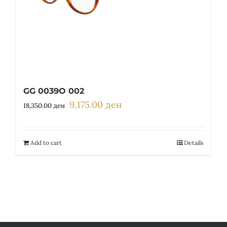
GG 0039O 002
9,175.00
ден
Original
Current
18,350.00
ден
price
price
was:
is:
18,350.00 ден.
9,175.00 ден.
Add to cart
Details