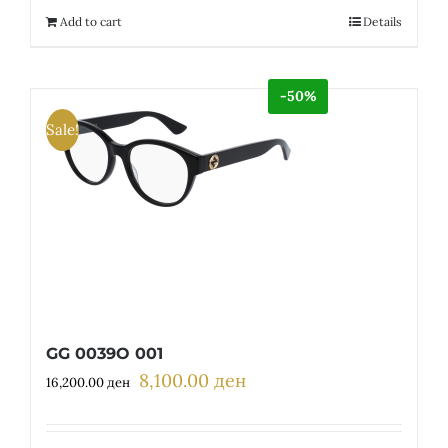
12,300.00 ден.
6,150.00 ден.
Add to cart
Details
-50%
Sale!
GG 0039O 001
8,100.00
ден
Original
Current
16,200.00
ден
price
price
was:
is: