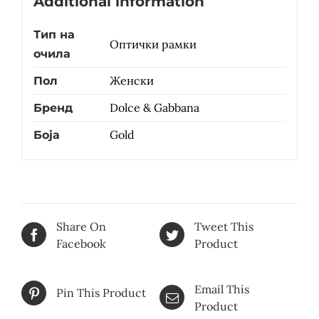
Additional information
Тип на
Оптички рамки
очила
Женски
Пол
Dolce & Gabbana
Бренд
Gold
Боја
Share On
Tweet This
Facebook
Product
Email This
Pin This Product
Product