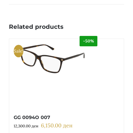
Related products
-50%
Sale!
GG 0094O 007
6,150.00
ден
Original
Current
12,300.00
ден
price
price