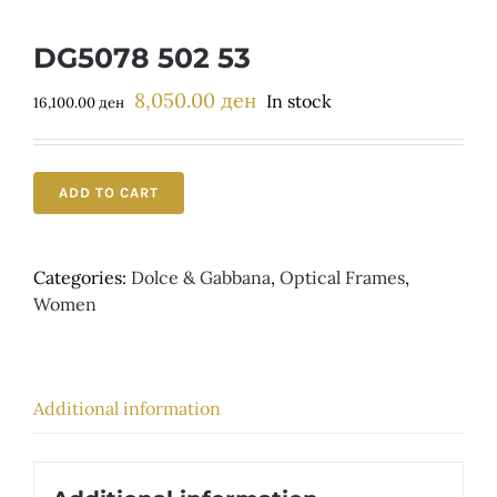
Детски
DG5078 502 53
8,050.00
ден
Original
Current
In stock
16,100.00
ден
price
price
was:
is:
16,100.00 ден.
8,050.00 ден.
ADD TO CART
Categories:
Dolce & Gabbana
,
Optical Frames
,
Women
Additional information