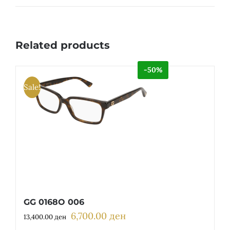
Related products
-50%
Sale!
GG 0168O 006
6,700.00
ден
Original
Current
13,400.00
ден
price
price