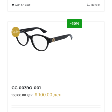
13,400.00 ден.
6,700.00 ден.
Add to cart
Details
-50%
Sale!
GG 0039O 001
8,100.00
ден
Original
Current
16,200.00
ден
price
price
was:
is: