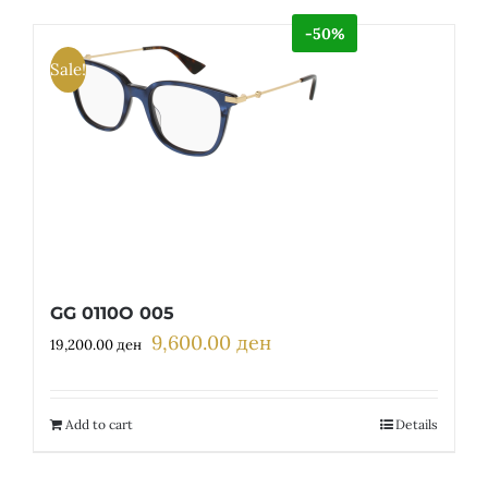
-50%
Sale!
GG 0110O 005
9,600.00
ден
Original
Current
19,200.00
ден
price
price
was:
is:
19,200.00 ден.
9,600.00 ден.
Add to cart
Details