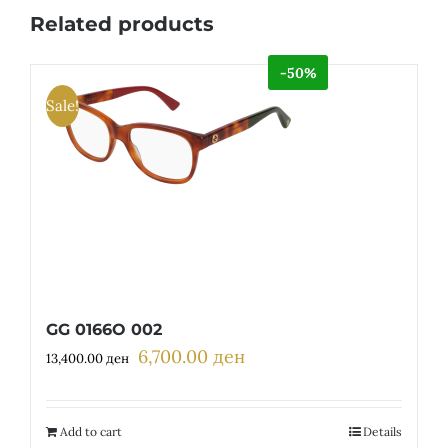
Related products
-50%
Sale!
GG 0166O 002
6,700.00
ден
Original
Current
13,400.00
ден
price
price
was:
is:
13,400.00 ден.
6,700.00 ден.
Add to cart
Details